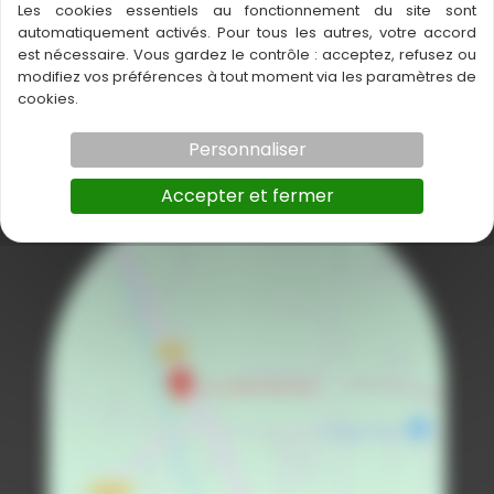
Les cookies essentiels au fonctionnement du site sont
automatiquement activés. Pour tous les autres, votre accord
stress ?
est nécessaire. Vous gardez le contrôle : acceptez, refusez ou
modifiez vos préférences à tout moment via les paramètres de
cookies.
En savoir plus
Personnaliser
Accepter et fermer