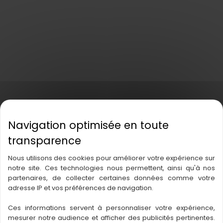
Nous utilisons des cookies pour améliorer votre expérience sur
notre site. Ces technologies nous permettent, ainsi qu'à nos
partenaires, de collecter certaines données comme votre
adresse IP et vos préférences de navigation.
Vous souhaitez
Ces informations servent à personnaliser votre expérience,
déménager sans
mesurer notre audience et afficher des publicités pertinentes.