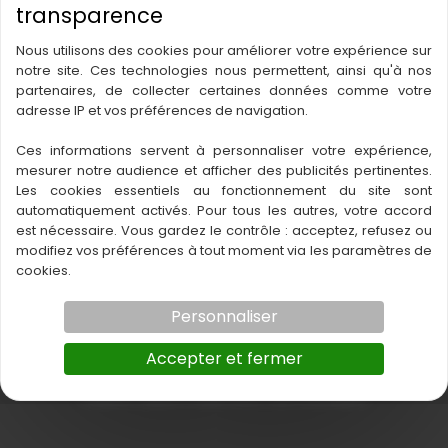
Nous utilisons des cookies pour améliorer votre expérience sur
notre site. Ces technologies nous permettent, ainsi qu'à nos
partenaires, de collecter certaines données comme votre
adresse IP et vos préférences de navigation.
Ces informations servent à personnaliser votre expérience,
mesurer notre audience et afficher des publicités pertinentes.
Les cookies essentiels au fonctionnement du site sont
Ce que disent nos clients
automatiquement activés. Pour tous les autres, votre accord
est nécessaire. Vous gardez le contrôle : acceptez, refusez ou
modifiez vos préférences à tout moment via les paramètres de
cookies.
Personnaliser
Accepter et fermer
Nos dernières articles