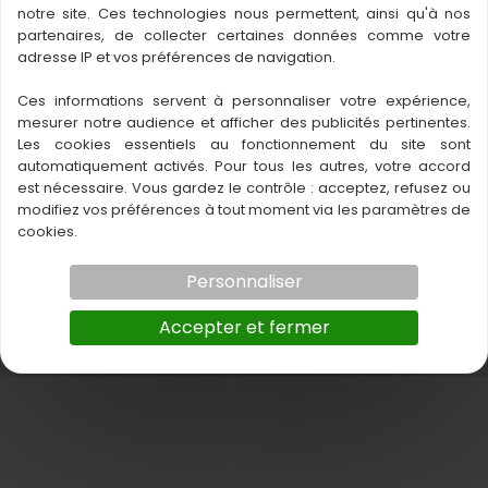
notre site. Ces technologies nous permettent, ainsi qu'à nos
partenaires, de collecter certaines données comme votre
Ce que disent nos clients
adresse IP et vos préférences de navigation.
Ces informations servent à personnaliser votre expérience,
mesurer notre audience et afficher des publicités pertinentes.
Les cookies essentiels au fonctionnement du site sont
automatiquement activés. Pour tous les autres, votre accord
est nécessaire. Vous gardez le contrôle : acceptez, refusez ou
modifiez vos préférences à tout moment via les paramètres de
cookies.
Nos dernières articles
Personnaliser
Accepter et fermer