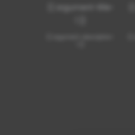
{{ argument-title-
{
1 }}
{{ argument-description-
{{
1 }}