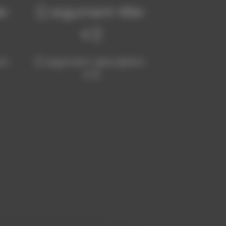
e-
{{ argument-title-
4 }}
on-
{{ argument-description-
4 }}