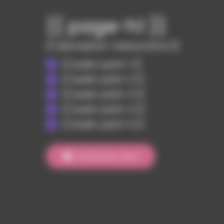
{{ page-h1 }}
{{ description-reassurance }}
{{ bullet-point-1 }}
{{ bullet-point-2 }}
{{ bullet-point-3 }}
{{ bullet-point-4 }}
{{ bullet-point-5 }}
Contactez-nous