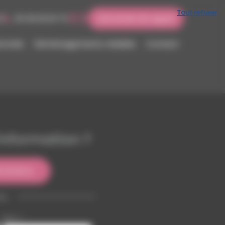
Tout refuser
2
05 56 09 18 75
Demande de rappel
onnels
Déménagements réalisés
Contact
nformation ?
 55 82 12
ou
Nom
*