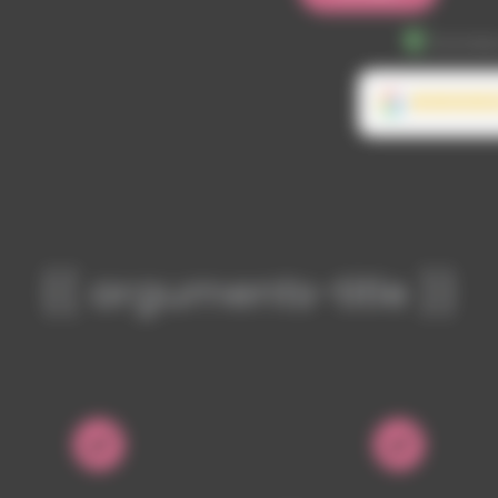
Données
{{ arguments-title }}