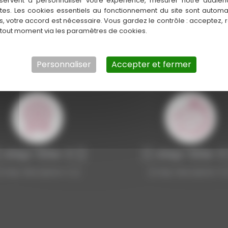
servent à personnaliser votre expérience, mesurer notre audien
ntes. Les cookies essentiels au fonctionnement du site sont autom
es, votre accord est nécessaire. Vous gardez le contrôle : acceptez, 
 tout moment via les paramètres de cookies.
{{ steps-title }}
Personnaliser
Accepter et fermer
 step-title-2 }}
{{ step-title-3
{ step-description-2 }}
{{ step-description-3 