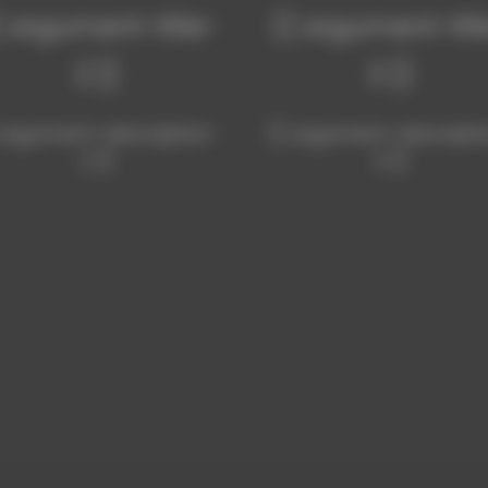
{ argument-title-
{{ argument-titl
2 }}
3 }}
 argument-description-
{{ argument-descripti
2 }}
3 }}