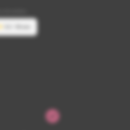
 sécurisées
5.0
119 avis