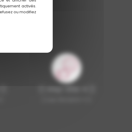
ce et afficher des
atiquement activés.
refusez ou modifiez
 }}
{{ step-title-4 }}
}}
{{ step-description-4 }}