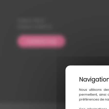
{{ about-title }}
{{ about-content }}
Contactez-nous
Nous utilisons de
permettent, ainsi
préférences de na