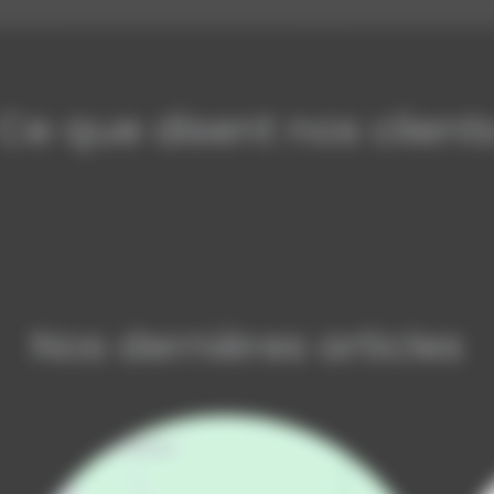
Ce que disent nos client
Nos dernières articles