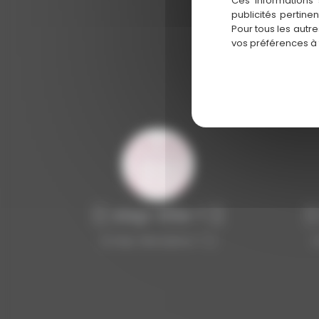
Ces informations 
publicités pertine
Pour tous les autr
vos préférences à
{{ step-title-1 }}
{{
{{ step-description-1 }}
{